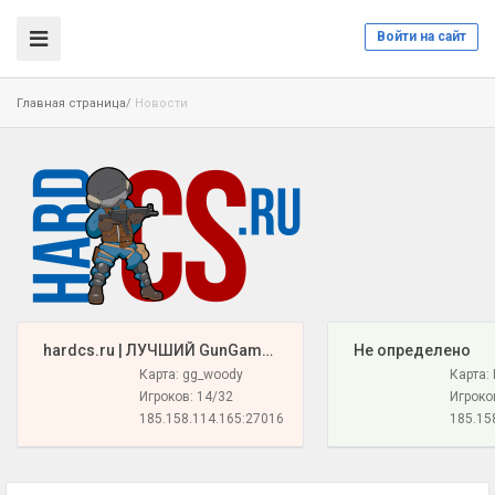
Войти на сайт
Главная страница
/
Новости
️ hardcs.ru | ЛУЧШИЙ GunGame 16+{РУНЫ И ПУШКИ}
️ Не определено
Карта: gg_woody
Карта:
Игроков: 14/32
Игроко
185.158.114.165:27016
185.15