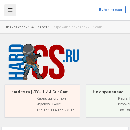
Войти на сайт
Главная страница
/
Новости
/
Встречайте обновленный сайт!
️ hardcs.ru | ЛУЧШИЙ GunGame 16+{РУНЫ И ПУШКИ}
️ Не определено
Карта: gg_crumble
Карта:
Игроков: 14/32
Игроко
185.158.114.165:27016
185.15